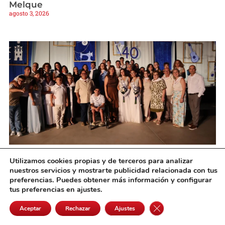
Melque
agosto 3, 2026
Campo de Criptana inicio Feria 2026 con el
Utilizamos cookies propias y de terceros para analizar
pregón de Déborah Escobar y la proclamación
nuestros servicios y mostrarte publicidad relacionada con tus
de las damas
preferencias. Puedes obtener más información y configurar
agosto 2, 2026
tus preferencias en ajustes.
Cerrar el banner de 
Aceptar
Rechazar
Ajustes