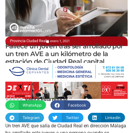
Provincia Ciudad Real
enero 1, 2021
Según informan fuentes de Adif
Fallece un joven tras ser arrollado por
un tren AVE a un kilómetro de la
estación de Ciudad Real capital
manchainformacion.com
Valora esta noticia
WhatsApp
Facebook
Telegram
Twitter
LinkedIn
Un tren AVE que salía de Ciudad Real en dirección Málaga
ha arrollado este jueves a una persona cuando se