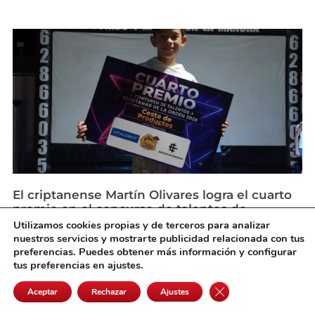
El criptanense Martín Olivares logra el cuarto
premio en el concurso de talentos de
Quintanar de la Orden
Utilizamos cookies propias y de terceros para analizar
agosto 3, 2026
nuestros servicios y mostrarte publicidad relacionada con tus
preferencias. Puedes obtener más información y configurar
tus preferencias en ajustes.
Cerrar el banner de 
Aceptar
Rechazar
Ajustes