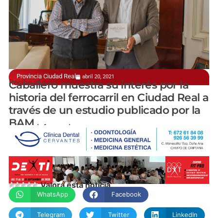
Provincia Ciudad Real
abril 20, 2021
Recibe al autor
Caballero muestra su interés por la
historia del ferrocarril en Ciudad Real a
través de un estudio publicado por la
BAM
manchainformacion.com
Valora esta noticia
WhatsApp
Facebook
Telegram
Twitter
LinkedIn