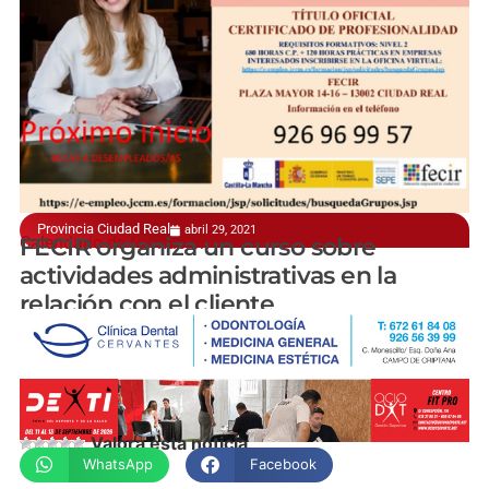
Provincia Ciudad Real
abril 29, 2021
Calendario de formación
FECIR organiza un curso sobre
actividades administrativas en la
relación con el cliente
manchainformacion.com
Valora esta noticia
WhatsApp
Facebook