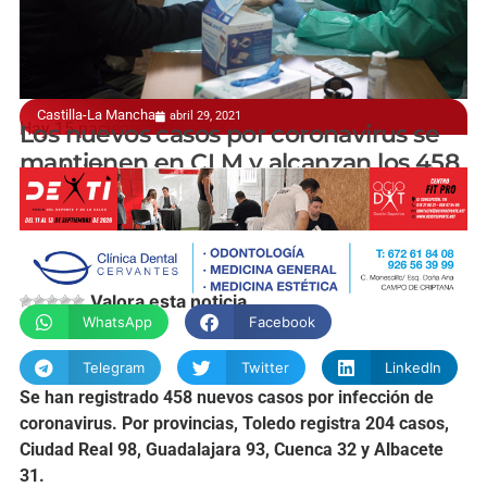
Castilla-La Mancha
abril 29, 2021
Hay 15 pacientes en el Hospital Mancha Centro
Los nuevos casos por coronavirus se
mantienen en CLM y alcanzan los 458
manchainformacion.com
Valora esta noticia
WhatsApp
Facebook
Telegram
Twitter
LinkedIn
Se han registrado 458 nuevos casos por infección de
coronavirus. Por provincias, Toledo registra 204 casos,
Ciudad Real 98, Guadalajara 93, Cuenca 32 y Albacete
31.