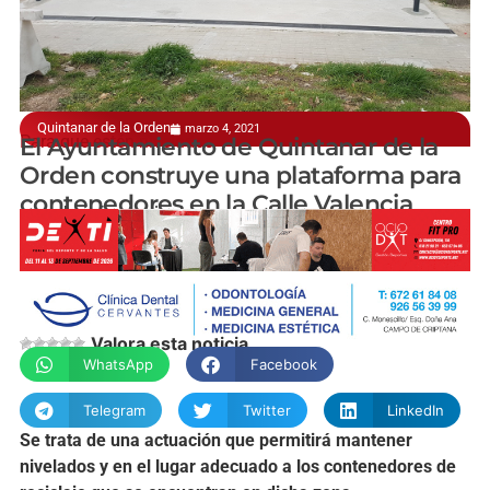
Quintanar de la Orden
marzo 4, 2021
Para que estén nivelados
El Ayuntamiento de Quintanar de la
Orden construye una plataforma para
contenedores en la Calle Valencia
manchainformacion.com
Valora esta noticia
WhatsApp
Facebook
Telegram
Twitter
LinkedIn
Se trata de una actuación que permitirá mantener
nivelados y en el lugar adecuado a los contenedores de