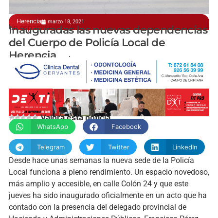
Herencia
marzo 18, 2021
Un espacio novedoso, más amplio
Inauguradas las nuevas dependencias
del Cuerpo de Policía Local de
Herencia
manchainformacion.com
Valora esta noticia
WhatsApp
Facebook
Telegram
Twitter
LinkedIn
Desde hace unas semanas la nueva sede de la Policía
Local funciona a pleno rendimiento. Un espacio novedoso,
más amplio y accesible, en calle Colón 24 y que este
jueves ha sido inaugurado oficialmente en un acto que ha
contado con la presencia del delegado provincial de