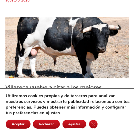
agosto 6, 2026
Villaseca vuelve a citar a los mejores
especialistas en el VII Concurso Nacional de
Utilizamos cookies propias y de terceros para analizar
Recortes
nuestros servicios y mostrarte publicidad relacionada con tus
agosto 6, 2026
preferencias. Puedes obtener más información y configurar
tus preferencias en ajustes.
Cerrar el banner de 
Aceptar
Rechazar
Ajustes