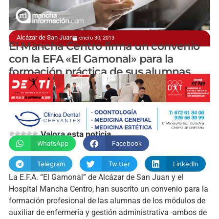
Alcázar de San Juan
enero 30, 2013
Proyecto pionero del nuevo modelo de FP
El Mancha Centro firma un convenio
con la EFA «El Gamonal» para la
formación práctica de sus alumnas
Marta Romero
Valora esta noticia
WhatsApp
Facebook
Telegram
Twitter
LinkedIn
La E.F.A. “El Gamonal” de Alcázar de San Juan y el
Hospital Mancha Centro, han suscrito un convenio para la
formación profesional de las alumnas de los módulos de
auxiliar de enfermería y gestión administrativa -ambos de