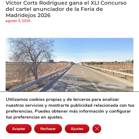
Víctor Corts Rodríguez gana el XLI Concurso
del cartel anunciador de la Feria de
Madridejos 2026
agosto 5, 2026
Utilizamos cookies propias y de terceros para analizar
nuestros servicios y mostrarte publicidad relacionada con tus
El Gobierno regional estabilizará el talud de la
preferencias. Puedes obtener más información y configurar
tus preferencias en ajustes.
CM-3162 en Miguel Esteban
agosto 5, 2026
Cerrar el banner de 
Aceptar
Rechazar
Ajustes