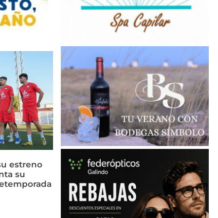
su estreno
nta su
retemporada