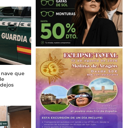
a nave que
de
idejos