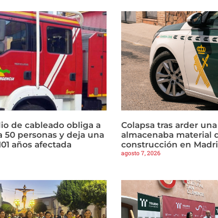
io de cableado obliga a
Colapsa tras arder un
a 50 personas y deja una
almacenaba material 
101 años afectada
construcción en Madr
agosto 7, 2026