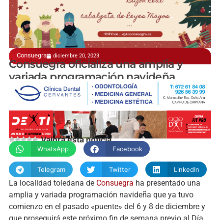
Consuegra
diciembre 20, 2023
Actividades para todas las edades
Consuegra oficializa una amplia y
variada programación navideña
manchainformacion.com
Valora esta noticia
WhatsApp
Facebook
Telegram
Twitter
LinkedIn
La localidad toledana de
Consuegra
ha presentado una
amplia y variada programación navideña que ya tuvo
comienzo en el pasado «puente» del 6 y 8 de diciembre y
que proseguirá este próximo fin de semana previo al Día