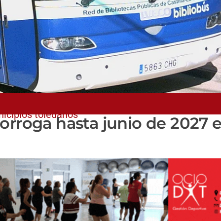
nicipios toledanos
orroga hasta junio de 2027 e