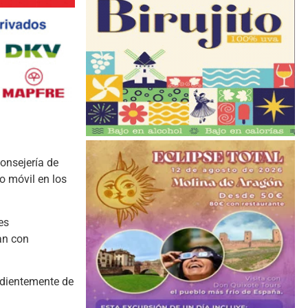
onsejería de
o móvil en los
es
an con
endientemente de