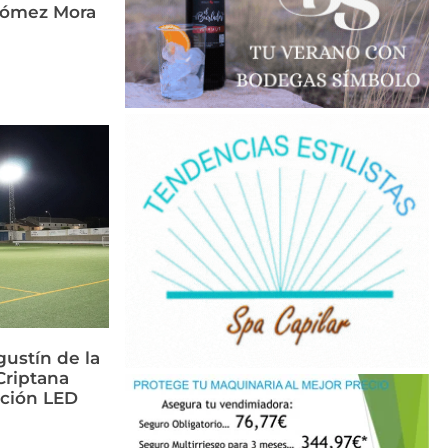
Gómez Mora
ustín de la
riptana
ación LED