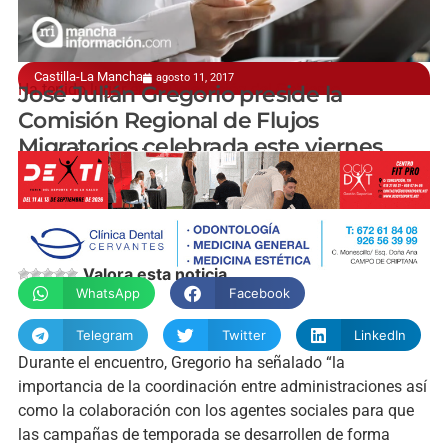
Castilla-La Mancha
agosto 11, 2017
Ha tenido lugar en la Delegación del Gobierno
José Julián Gregorio preside la
Comisión Regional de Flujos
Migratorios celebrada este viernes
manchainformacion.com
Valora esta noticia
WhatsApp
Facebook
Telegram
Twitter
LinkedIn
Durante el encuentro, Gregorio ha señalado “la
importancia de la coordinación entre administraciones así
como la colaboración con los agentes sociales para que
las campañas de temporada se desarrollen de forma