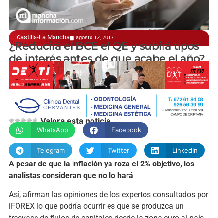
Castilla-La Mancha
agosto 12, 2017
Ya roza el 2% objetivo
¿Reducirá el BCE el QE y subirá tipos
de interés antes de que acabe el año?
manchainformacion.com
Valora esta noticia
WhatsApp
Facebook
Telegram
Twitter
LinkedIn
A pesar de que la inflación ya roza el 2% objetivo, los
analistas consideran que no lo hará
Así, afirman las opiniones de los expertos consultados por
iFOREX lo que podría ocurrir es que se produzca un
trasvase de flujos de capitales desde la zona euro al país