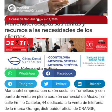
Alcázar de San Juan
junio 11, 2020
En Alcázar y provincia
Manchatel adapta sus tarifas y
recursos a las necesidades de los
clientes
manchainformacion.com
Valora esta noticia
WhatsApp
Facebook
Telegram
Twitter
LinkedIn
Manchatel empresa con razón social en Tomelloso y con
punto de venta en pleno corazón comercial de Alcázar, en
calle Emilio Castelar, 44 dedicada a la venta de telefonía
de la marca Orange, distribuidor oficial de ORANGE,