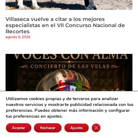
Villaseca vuelve a citar a los mejores
especialistas en el VII Concurso Nacional de
Recortes
agosto 6, 2026
Utilizamos cookies propias y de terceros para analizar
nuestros servicios y mostrarte publicidad relacionada con tus
preferencias. Puedes obtener más información y configurar
tus preferencias en ajustes.
Villanueva de Alcardete vivirá una noche
Cerrar el banner de 
Aceptar
Rechazar
Ajustes
mágica de música bajo la luz de las velas