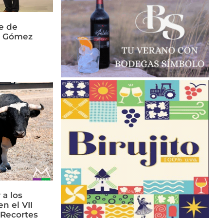
e de
és Gómez
 a los
n el VII
 Recortes