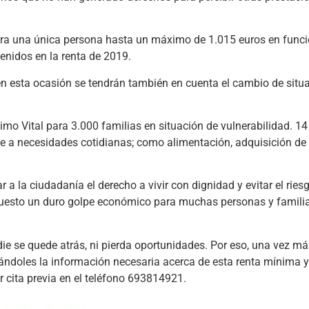
para una única persona hasta un máximo de 1.015 euros en func
tenidos en la renta de 2019.
 en esta ocasión se tendrán también en cuenta el cambio de situ
imo Vital para 3.000 familias en situación de vulnerabilidad. 14
nte a necesidades cotidianas; como alimentación, adquisición de
ar a la ciudadanía el derecho a vivir con dignidad y evitar el ries
uesto un duro golpe económico para muchas personas y familia
 se quede atrás, ni pierda oportunidades. Por eso, una vez má
tándoles la información necesaria acerca de esta renta mínima 
ar cita previa en el teléfono 693814921.