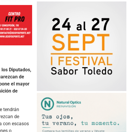
 los Diputados,
 carezcan de
upone el mayor
sición de
ue tendrán
arezcan de
ia con escasos
ones o