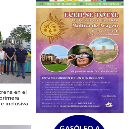
rena en el
primera
 e inclusiva