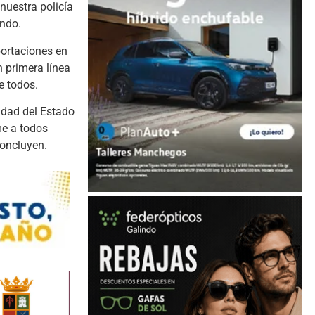
nuestra policía
ando.
ortaciones en
n primera línea
e todos.
idad del Estado
me a todos
concluyen.