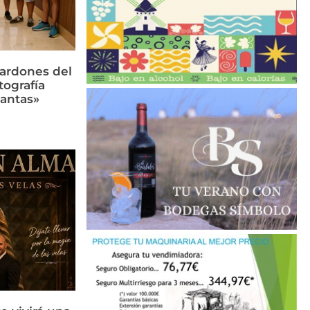
lardones del
tografía
lantas»