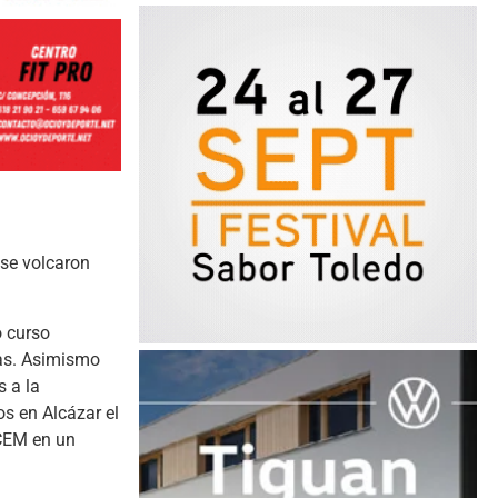
 se volcaron
o curso
ras. Asimismo
 a la
s en Alcázar el
ECEM en un