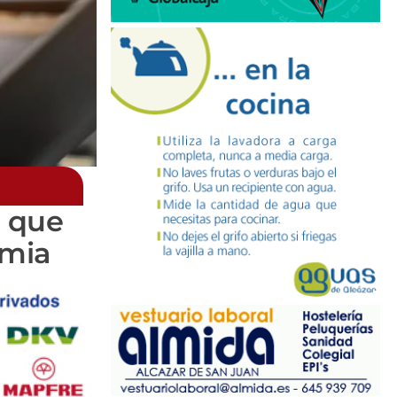
a que
emia