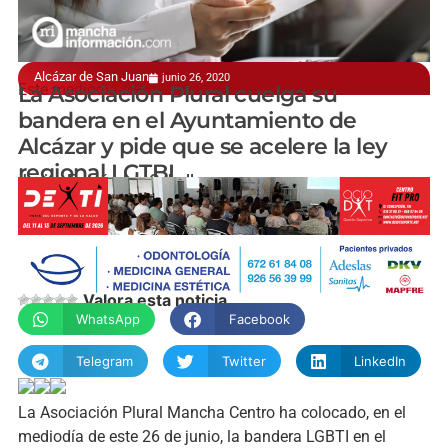
Alcázar de San Juan
junio 26, 2020
Este mediodía en la fachada consistorial
La Asociación Plural cuelga su
bandera en el Ayuntamiento de
Alcázar y pide que se acelere la ley
regional LGTBI
Javier Fernández-Caballero
Valora esta noticia
WhatsApp
Facebook
Telegram
Twitter
LinkedIn
La Asociación Plural Mancha Centro ha colocado, en el
mediodía de este 26 de junio, la bandera LGBTI en el