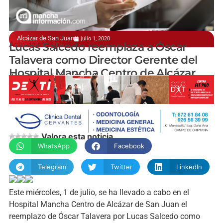
Alcázar de San Juan
julio 1, 2020
Acto de reemplazo desarrollado este miércoles
Lucas Salcedo reemplaza a Óscar
Talavera como Director Gerente del
Hospital Mancha Centro de Alcázar
Javier Fernández-Caballero
Valora esta noticia
WhatsApp
Facebook
Telegram
Twitter
LinkedIn
Este miércoles, 1 de julio, se ha llevado a cabo en el
Hospital Mancha Centro de Alcázar de San Juan el
reemplazo de Óscar Talavera por Lucas Salcedo como