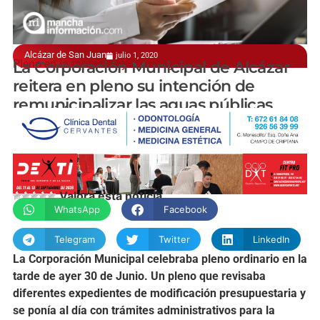
Alcázar de San Juan
julio 1, 2020
Pleno en la tarde de ayer 30 de junio
La Corporación Municipal de Alcázar
reitera en pleno su intención de
remunicipalizar las aguas públicas
manchainformacion.com
Valora esta noticia
WhatsApp
Facebook
Telegram
Twitter
LinkedIn
La Corporación Municipal celebraba pleno ordinario en la
tarde de ayer 30 de Junio. Un pleno que revisaba
diferentes expedientes de modificación presupuestaria y
se ponía al día con trámites administrativos para la