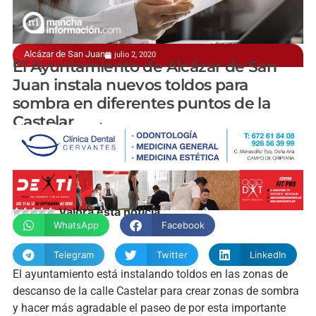
Alcázar de San Juan
julio 2, 2020
Recogiendo la iniciativa del comercio local
El Ayuntamiento de Alcázar de San
Juan instala nuevos toldos para
sombra en diferentes puntos de la
Castelar
manchainformacion.com
Valora esta noticia
WhatsApp
Facebook
Telegram
Twitter
LinkedIn
El ayuntamiento está instalando toldos en las zonas de
descanso de la calle Castelar para crear zonas de sombra
y hacer más agradable el paseo de por esta importante