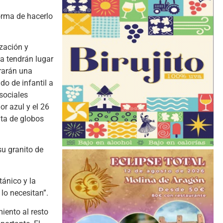
orma de hacerlo
zación y
a tendrán lugar
brarán una
o de infantil a
 sociales
r azul y el 26
lta de globos
u granito de
tánico y la
 lo necesitan”.
iento al resto