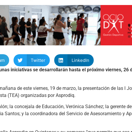
am
Twitter
LinkedIn
nas iniciativas se desarrollarán hasta el próximo viernes, 26
mañana de este viernes, 19 de marzo, la presentación de las I J
ista (TEA) organizadas por Asprodiq.
alón; la concejala de Educación, Verónica Sánchez; la gerente d
lia Santos; y la coordinadora del Servicio de Asesoramiento y A