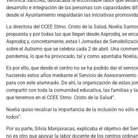
Verónica Sánchez, destacaba la encomiable labor que desarr
desarrollo e integración de las personas con capacidades dife
desde el Ayuntamiento respaldarán las iniciativas promovidas
La directora del CCEE Stmo. Cristo de la Salud, Noelia Santo
propuesta y por todas las que llegan desde Asprodiq, se enc
Asprodiq y, concretamente, estas I Jornadas de Sensibiliza
sobre el Autismo que se celebra cada 2 de abril. Una conmem
pandemia, lo que ha provocado, tal y como apuntaba Noelia,
Es por ello, que desde el centro no se ha podido dar el serv
haciendo estos años mediante el Servicio de Asesoramiento 
para con este alumnado. De ahí, la organización de estas jor
compartir con toda la comunidad educativa, las familias y la
que tenemos en el CCEE Stmo. Cristo de la Salud”.
Noelia quiso recalcar la importancia de la inclusión no sólo 
todos”.
Por su parte, Silvia Manjavacas, explicaba el objetivo del 
no es otro que apoyar la labor docente de los centros ordinar