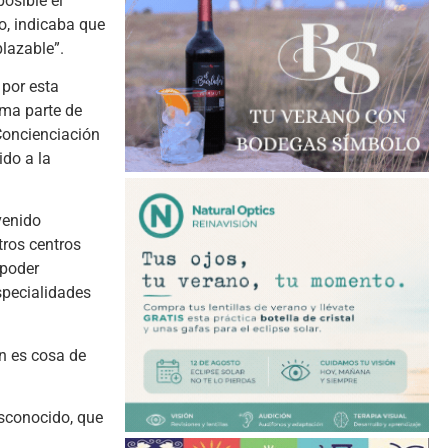
osible el
o, indicaba que
plazable”.
 por esta
rma parte de
Concienciación
ido a la
venido
tros centros
 poder
specialidades
ón es cosa de
esconocido, que