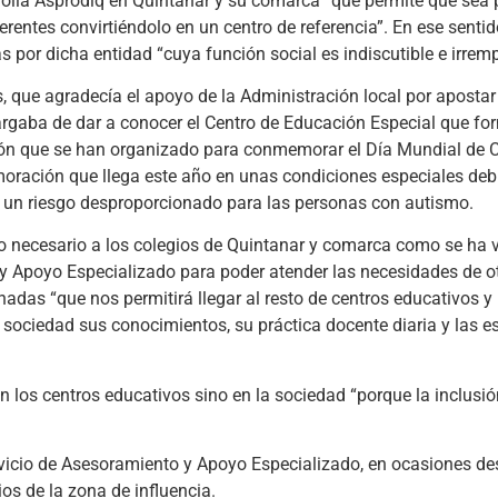
olla Asprodiq en Quintanar y su comarca “que permite que sea p
rentes convirtiéndolo en un centro de referencia”. En ese sentid
 por dicha entidad “cuya función social es indiscutible e irrem
s, que agradecía el apoyo de la Administración local por apostar
argaba de dar a conocer el Centro de Educación Especial que fo
ción que se han organizado para conmemorar el Día Mundial de 
oración que llega este año en unas condiciones especiales deb
 un riesgo desproporcionado para las personas con autismo.
icio necesario a los colegios de Quintanar y comarca como se ha 
y Apoyo Especializado para poder atender las necesidades de o
nadas “que nos permitirá llegar al resto de centros educativos y
 sociedad sus conocimientos, su práctica docente diaria y las e
en los centros educativos sino en la sociedad “porque la inclusi
Servicio de Asesoramiento y Apoyo Especializado, en ocasiones d
ios de la zona de influencia.