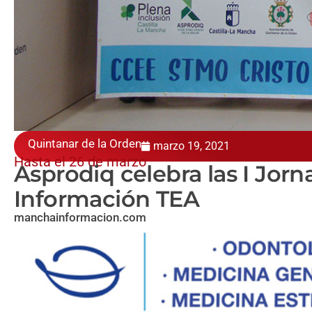
Quintanar de la Orden
marzo 19, 2021
Hasta el 26 de marzo
Asprodiq celebra las I Jorn
Información TEA
manchainformacion.com