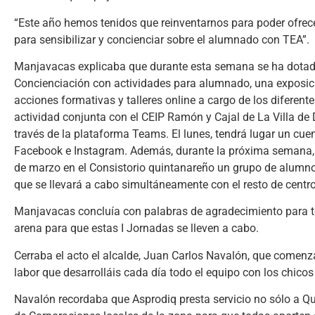
“Este año hemos tenidos que reinventarnos para poder ofrec
para sensibilizar y concienciar sobre el alumnado con TEA”.
Manjavacas explicaba que durante esta semana se ha dotado 
Concienciación con actividades para alumnado, una exposici
acciones formativas y talleres online a cargo de los diferent
actividad conjunta con el CEIP Ramón y Cajal de La Villa de
través de la plataforma Teams. El lunes, tendrá lugar un cuen
Facebook e Instagram. Además, durante la próxima semana, J
de marzo en el Consistorio quintanareño un grupo de alumnos
que se llevará a cabo simultáneamente con el resto de centros
Manjavacas concluía con palabras de agradecimiento para to
arena para que estas I Jornadas se lleven a cabo.
Cerraba el acto el alcalde, Juan Carlos Navalón, que comenza
labor que desarrolláis cada día todo el equipo con los chicos 
Navalón recordaba que Asprodiq presta servicio no sólo a Qui