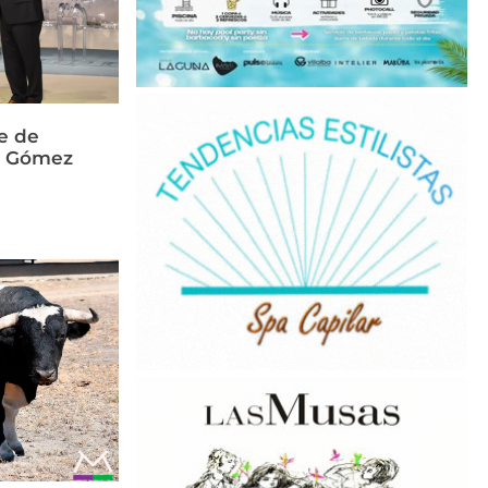
e de
és Gómez