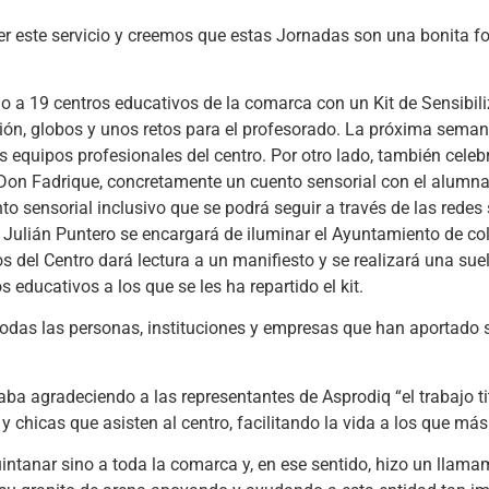
er este servicio y creemos que estas Jornadas son una bonita f
a 19 centros educativos de la comarca con un Kit de Sensibili
ón, globos y unos retos para el profesorado. La próxima seman
es equipos profesionales del centro. Por otro lado, también cele
 Don Fadrique, concretamente un cuento sensorial con el alumnad
to sensorial inclusivo que se podrá seguir a través de las redes
ulián Puntero se encargará de iluminar el Ayuntamiento de colo
 del Centro dará lectura a un manifiesto y se realizará una sue
 educativos a los que se les ha repartido el kit.
das las personas, instituciones y empresas que han aportado s
ba agradeciendo a las representantes de Asprodiq “el trabajo ti
y chicas que asisten al centro, facilitando la vida a los que más
ntanar sino a toda la comarca y, en ese sentido, hizo un llamam