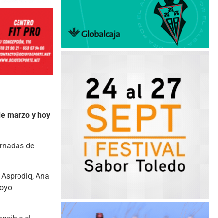
 de marzo y hoy
ornadas de
e Asprodiq, Ana
poyo