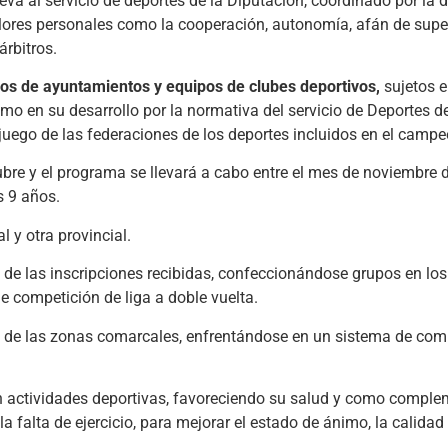
va al servicio de deportes de la Diputación, coordinado por la d
alores personales como la cooperación, autonomía, afán de supe
rbitros.
pos de ayuntamientos y equipos de clubes deportivos,
sujetos e
o en su desarrollo por la normativa del servicio de Deportes d
 juego de las federaciones de los deportes incluidos en el camp
ubre y el programa se llevará a cabo entre el mes de noviembre 
s 9 años.
 y otra provincial.
de las inscripciones recibidas, confeccionándose grupos en lo
e competición de liga a doble vuelta.
en de las zonas comarcales, enfrentándose en un sistema de com
n actividades deportivas, favoreciendo su salud y como comple
 falta de ejercicio, para mejorar el estado de ánimo, la calidad 