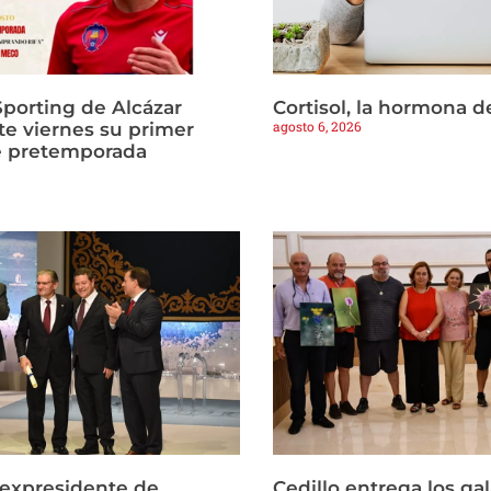
Sporting de Alcázar
Cortisol, la hormona d
agosto 6, 2026
te viernes su primer
e pretemporada
l expresidente de
Cedillo entrega los ga