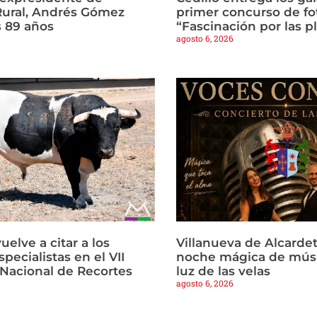
Rural, Andrés Gómez
primer concurso de fo
s 89 años
“Fascinación por las p
agosto 6, 2026
vuelve a citar a los
Villanueva de Alcardet
pecialistas en el VII
noche mágica de músi
Nacional de Recortes
luz de las velas
agosto 6, 2026