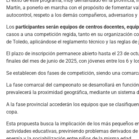
El éxito de este programa, muy demandado en la provincia, lle
Martín, a ponerlo en marcha con el propósito de fomentar v
autocontrol, respeto a los demás compañeros, adversarios y á
Los
participantes serán equipos de centros docentes, equi
casos a una competición regida, tanto en su organización com
de Toledo, aplicándose el reglamento técnico y las reglas de
El plazo de inscripción permanece abierto hasta el 23 de oct
finales del mes de junio de 2025, con jóvenes entre los 6 y lo
Se establecen dos fases de competición, siendo una comarcal
La fase comarcal del campeonato se desarrollará en función 
prevalecerá la proximidad geográfica, mediante un sistema d
A la fase provincial accederán los equipos que se clasifiqu
copa.
Esta propuesta busca la implicación de los más pequeños e
actividades educativas, previniendo problemas derivados de la
energía y la sociabilización entre niños de la misma edad.