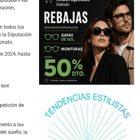
iputada Pilar
ración,
n todos los
e la Diputación
eonato.
de 2024, hasta
s que
petición de
mento a las
del sueño, la