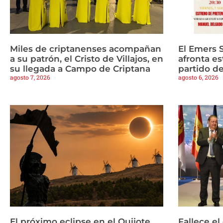
Miles de criptanenses acompañan
El Emers 
a su patrón, el Cristo de Villajos, en
afronta es
su llegada a Campo de Criptana
partido d
agosto 7, 2026
agosto 6, 2026
El próximo eclipse en el Quijote
Fallece e