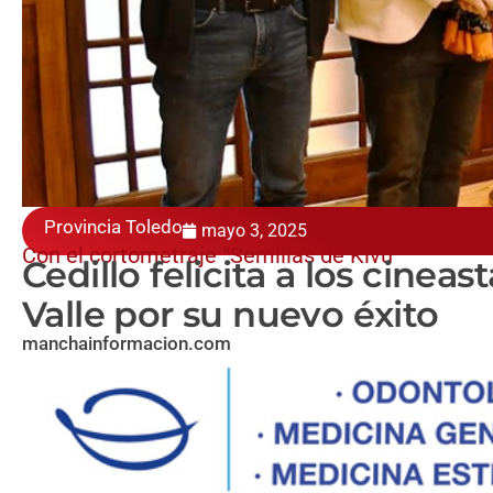
Provincia Toledo
mayo 3, 2025
Con el cortometraje “Semillas de Kivu”
Cedillo felicita a los cine
Valle por su nuevo éxito
manchainformacion.com