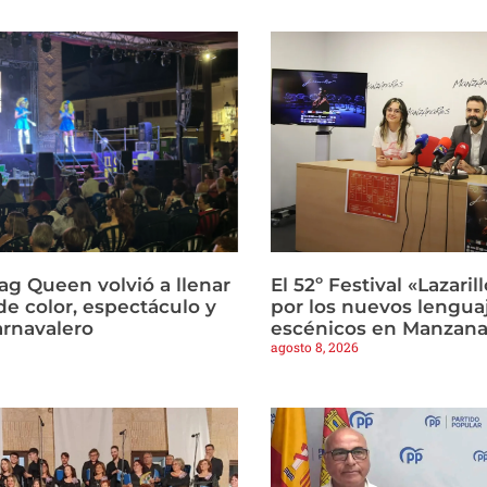
ag Queen volvió a llenar
El 52º Festival «Lazari
de color, espectáculo y
por los nuevos lengua
arnavalero
escénicos en Manzana
agosto 8, 2026