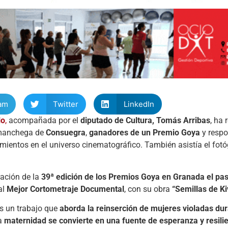
am
Twitter
LinkedIn
lo
,
acompañada por el
diputado de Cultura, Tomás Arribas
, ha 
d manchega de
Consuegra
,
ganadores de un Premio Goya
y respo
mientos en el universo cinematográfico. También asistía el fotó
ración de la
39ª edición de los Premios Goya en Granada el pa
al
Mejor Cortometraje Documental
, con su obra
“Semillas de Ki
es un trabajo que
aborda la reinserción de mujeres violadas dur
la
maternidad se convierte en una fuente de esperanza y resili