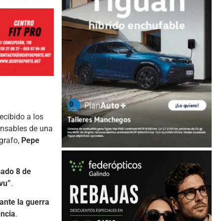
recibido a los
nsables de una
grafo,
Pepe
sado 8 de
vu”
.
ante la guerra
encia
.