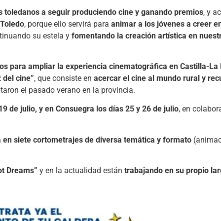
s toledanos a seguir produciendo cine y ganando premios
, y 
 Toledo
, porque ello servirá para
animar a los jóvenes a creer e
ntinuando su estela y
fomentando la creación artística en nuestr
s para ampliar la experiencia cinematográfica en Castilla-L
z del cine”
, que consiste en
acercar el cine al mundo rural y rec
aron el pasado verano en la provincia.
 de julio, y en Consuegra los días 25 y 26 de julio
, en colabor
a en siete cortometrajes de diversa temática y formato
(animaci
bot Dreams”
y en la actualidad están
trabajando en su propio la