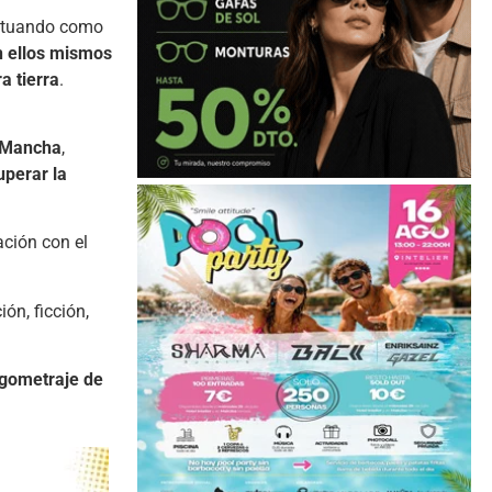
actuando como
n ellos mismos
a tierra
.
a Mancha
,
uperar la
ación con el
ón, ficción,
rgometraje de