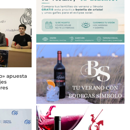
llo» apuesta
jes
res