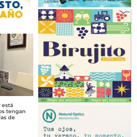
 está
os tengan
ías de