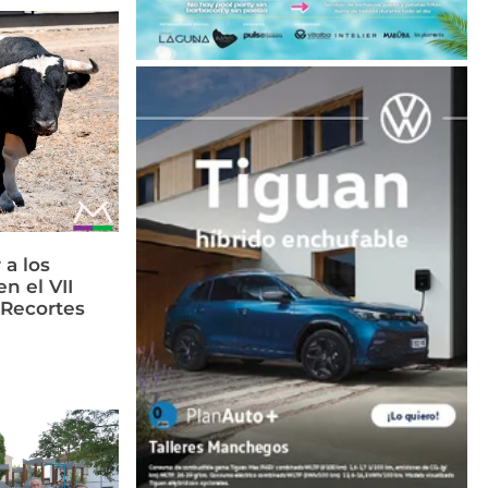
 a los
n el VII
 Recortes