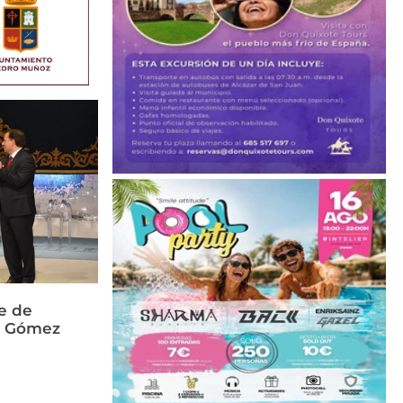
e de
és Gómez