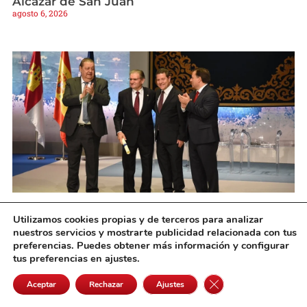
Alcázar de San Juan
agosto 6, 2026
Fallece el expresidente de Eurocaja Rural,
Utilizamos cookies propias y de terceros para analizar
Andrés Gómez Mora, a los 89 años
nuestros servicios y mostrarte publicidad relacionada con tus
agosto 6, 2026
preferencias. Puedes obtener más información y configurar
tus preferencias en ajustes.
Cerrar el banner de 
Aceptar
Rechazar
Ajustes