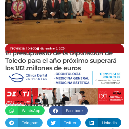
Provincia Toledo
diciembre 3, 2024
Un 11,26 por ciento más que el del año en curso
El presupuesto de la Diputación de
Toledo para el año próximo superará
los 182 millones de euros
manchainformacion.com
Valora esta noticia
WhatsApp
Facebook
Telegram
Twitter
LinkedIn