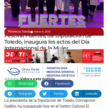
Provincia Toledo
marzo 4, 2025
Celebrado en Talavera de la Reina
Festival Fuertes, de Diputación de
Toledo, inaugura los actos del Día
Internacional de la Mujer
manchainformacion.com
Valora esta noticia
WhatsApp
Facebook
Telegram
Twitter
LinkedIn
La presidenta de la Diputación de Toledo, Concepción
Cedillo, ha inaugurado hoy en el Centro Cultural El