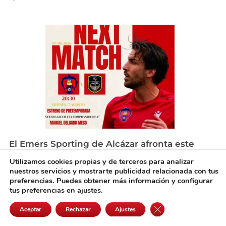
El Emers Sporting de Alcázar afronta este
viernes su primer partido de pretemporada
Utilizamos cookies propias y de terceros para analizar
agosto 6, 2026
nuestros servicios y mostrarte publicidad relacionada con tus
preferencias. Puedes obtener más información y configurar
tus preferencias en ajustes.
Cerrar el banner de 
Aceptar
Rechazar
Ajustes