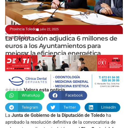
Provincia Toledo
julio 22, 2025
Junto a la movilidad sostenible y los servicios
municipales
La Diputación adjudica 6 millones de
euros a los Ayuntamientos para
mejorar la eficiencia energética
manchainformacion.com
Valora esta noticia
WhatsApp
Facebook
Telegram
Twitter
LinkedIn
La
Junta de Gobierno de la Diputación de Toledo
ha
aprobado la resolución definitiva de la convocatoria de