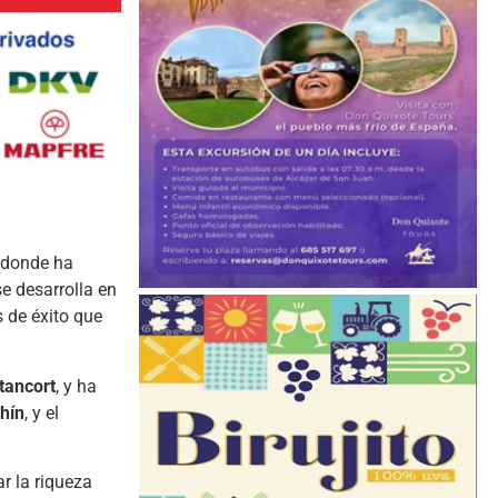
, donde ha
e desarrolla en
s de éxito que
tancort
, y ha
hín
, y el
r la riqueza