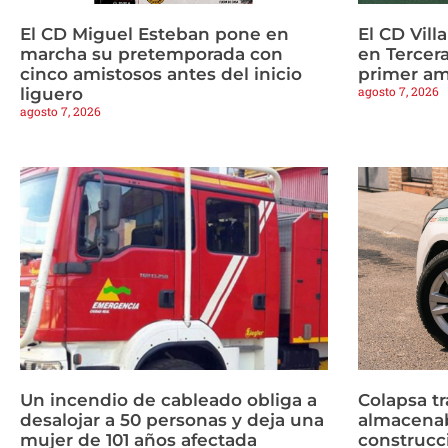
El CD Miguel Esteban pone en
El CD Vill
marcha su pretemporada con
en Tercera
cinco amistosos antes del inicio
primer am
agosto 7, 2026
liguero
agosto 7, 2026
Un incendio de cableado obliga a
Colapsa t
desalojar a 50 personas y deja una
almacenab
mujer de 101 años afectada
construcc