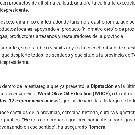
on productos de altísima calidad, una oferta culinaria excepci
icepresidente.
oyecto dinámico e integrador de turismo y gastronomía, que pe
productos locales, apoyando el producto ‘kilómetro cero’ o de pro
s, productores artesanos y restauradores de la provincia.
rantes, sino también visibilizar y fortalecer el trabajo de nues
que despierte todos los sentidos y que sitúe a la provincia de
T
icepresidente.
n
dentro de la estrategia que ya presentó la
Diputación
en la últi
la presencia en la
World Olive Oil Exhibition (WOOE)
, o la intro
los, 12 experiencias únicas
”, que se desarrolla a lo largo de to
oce castillos de la provincia, combina historia, cultura y gastr
del público. “Hemos comprobado que precisamente la parte gast
r avanzando en ese sentido”, ha asegurado
Romera
.