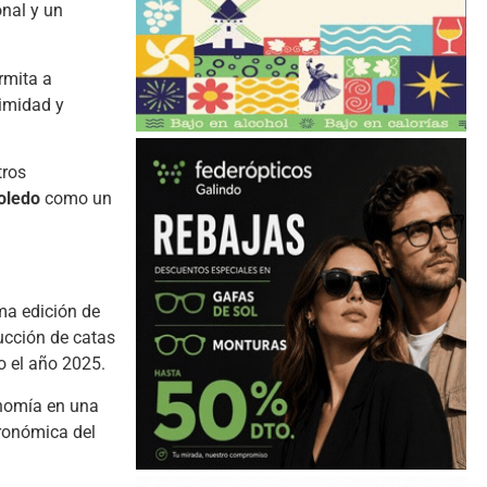
onal y un
rmita a
ximidad y
tros
oledo
como un
ma edición de
ducción de catas
do el año 2025.
onomía en una
ronómica del