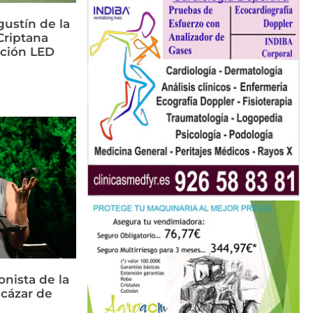
ustín de la
riptana
ación LED
nista de la
cázar de