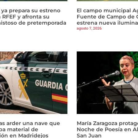
a ya prepara su estreno
El campo municipal Ag
 RFEF y afronta su
Fuente de Campo de C
istoso de pretemporada
estrena nueva ilumin
agosto 7, 2026
ras arder una nave que
María Zaragoza protago
a material de
Noche de Poesía en Al
ión en Madridejos
San Juan