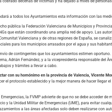
 cobrado decenas de víctimas y ha dejado a miles de personas 
rasladará a todos los Ayuntamientos esta información con las med
hecho pública la Federación Valenciana de Municipios y Provinci
s ONGs que están coordinando una amplia red de apoyo. Las auto
Comunitat Valenciana y de otras regiones de España, se canaliz
iales para los municipios arrasados por el agua y sus habitant
envío de contingentes que los ayuntamientos estimen oportuno. 
rna, Adrián Fernández, y a la vicepresidenta responsable del Àr
bajos y trámites a llevar a cabo.
ctar con su homónimo en la provincia de Valencia, Vicente Mo
er el protocolo establecido y la mejor manera de hacer llegar el
de Emergencias, la FVMP advierte de que no se debe acceder de m
cio y la Unidad Militar de Emergencias (UME), para evitar cualqu
lazamientos a las áreas afectadas solo deben realizarse con aut