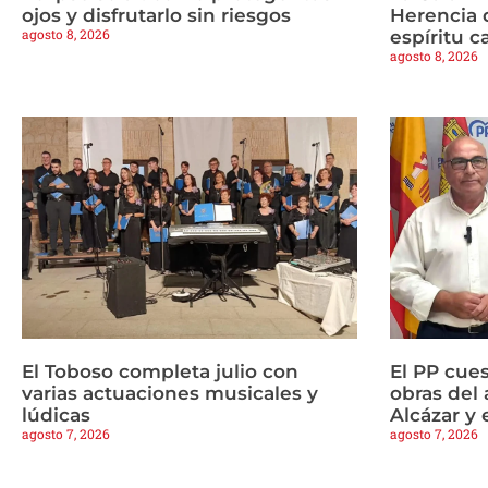
ojos y disfrutarlo sin riesgos
Herencia 
agosto 8, 2026
espíritu c
agosto 8, 2026
El Toboso completa julio con
El PP cues
varias actuaciones musicales y
obras del 
lúdicas
Alcázar y 
agosto 7, 2026
agosto 7, 2026