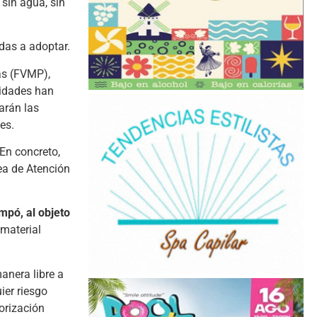
sin agua, sin
idas a adoptar.
as (FVMP),
ridades han
arán las
es.
En concreto,
ea de Atención
mpó, al objeto
 material
anera libre a
ier riesgo
orización