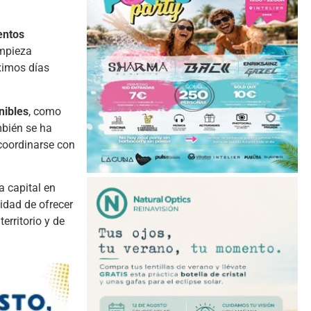
entos
impieza
ximos días
nibles
, como
mbién se ha
 coordinarse con
a capital en
lidad de ofrecer
rritorio y de