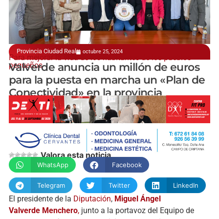
Provincia Ciudad Real
octubre 25, 2024
Para mejorar la vida de los habitantes de los pueblos
pequeños
Valverde anuncia un millón de euros
para la puesta en marcha un «Plan de
Conectividad» en la provincia
manchainformacion.com
Valora esta noticia
WhatsApp
Facebook
Telegram
Twitter
LinkedIn
El presidente de la
Diputación
,
Miguel Ángel
Valverde
Menchero
,
junto a la portavoz del Equipo de