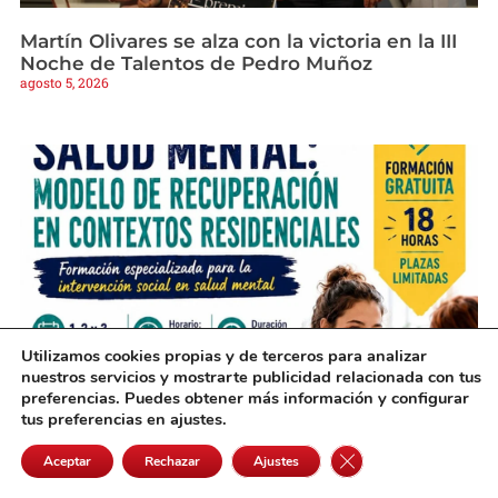
Martín Olivares se alza con la victoria en la III
Noche de Talentos de Pedro Muñoz
agosto 5, 2026
Utilizamos cookies propias y de terceros para analizar
nuestros servicios y mostrarte publicidad relacionada con tus
preferencias. Puedes obtener más información y configurar
Una nueva formación gratuita en Alcázar
tus preferencias en ajustes.
preparará a profesionales sobre salud mental
agosto 5, 2026
Cerrar el banner de 
Aceptar
Rechazar
Ajustes