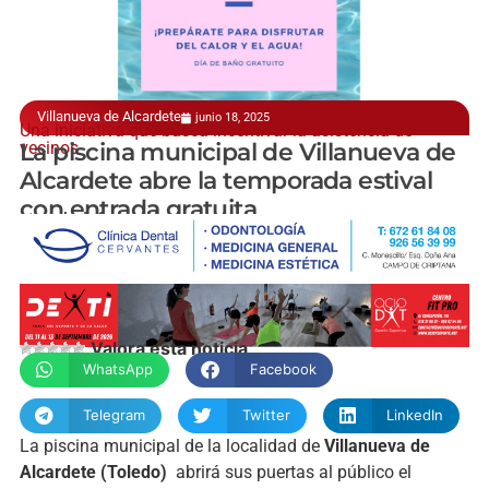
Villanueva de Alcardete
junio 18, 2025
Una iniciativa que busca incentivar la asistencia de
vecinos
La piscina municipal de Villanueva de
Alcardete abre la temporada estival
con entrada gratuita
manchainformacion.com
Valora esta noticia
WhatsApp
Facebook
Telegram
Twitter
LinkedIn
La piscina municipal de la localidad de
Villanueva de
Alcardete (Toledo)
abrirá sus puertas al público el