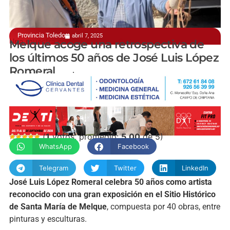
Provincia Toledo
abril 7, 2025
Una muestra compuesta por 40 obras
Melque acoge una retrospectiva de
los últimos 50 años de José Luis López
Romeral
manchainformacion.com
(
1
votos, promedio:
5,00
de 5)
WhatsApp
Facebook
Telegram
Twitter
LinkedIn
José Luis López Romeral celebra 50 años como artista
reconocido con una gran exposición en el Sitio Histórico
de Santa María de Melque
, compuesta por 40 obras, entre
pinturas y esculturas.