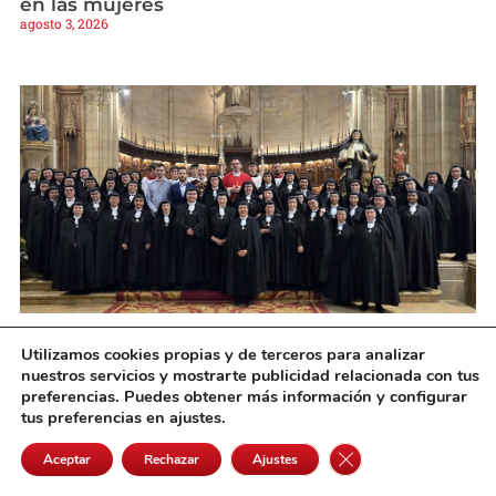
en las mujeres
agosto 3, 2026
El escultor Francisco Javier Muñoz Boluda
Utilizamos cookies propias y de terceros para analizar
presenta una nueva obra en la Catedral de
nuestros servicios y mostrarte publicidad relacionada con tus
San Sebastián
preferencias. Puedes obtener más información y configurar
agosto 3, 2026
tus preferencias en ajustes.
Cerrar el banner de 
Aceptar
Rechazar
Ajustes