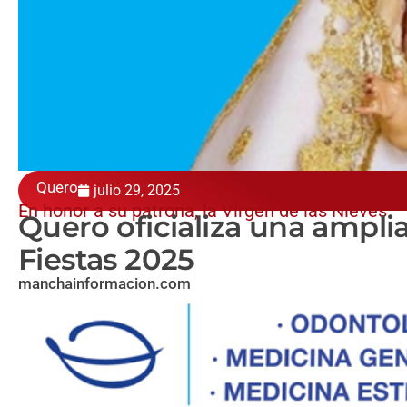
Quero
julio 29, 2025
En honor a su patrona, la Virgen de las Nieves
Quero oficializa una ampli
Fiestas 2025
manchainformacion.com