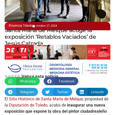
Provincia Toledo
octubre 27, 2024
Bajo el título ‘Retablos Vaciados’
Santa María de Melque acoge la
exposición ‘Retablos Vaciados’ de
Jesús Calzada
manchainformacion.com
Valora esta noticia
WhatsApp
Facebook
Telegram
Twitter
LinkedIn
El
Sitio Histórico de Santa María de Melque
, propiedad de
la
Diputación de Toledo
, acaba de
inaugurar una nueva
exposición que expone la obra del pintor ciudadrealeño