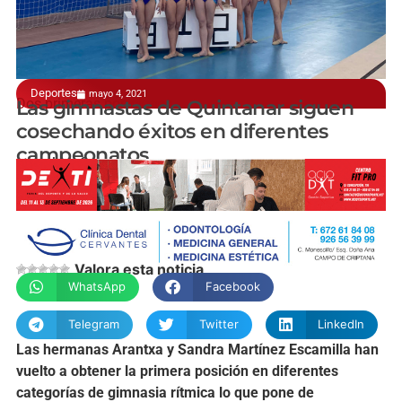
Deportes
mayo 4, 2021
Dos primeras posiciones
Las gimnastas de Quintanar siguen
cosechando éxitos en diferentes
campeonatos
manchainformacion.com
Valora esta noticia
WhatsApp
Facebook
Telegram
Twitter
LinkedIn
Las hermanas Arantxa y Sandra Martínez Escamilla han
vuelto a obtener la primera posición en diferentes
categorías de gimnasia rítmica lo que pone de