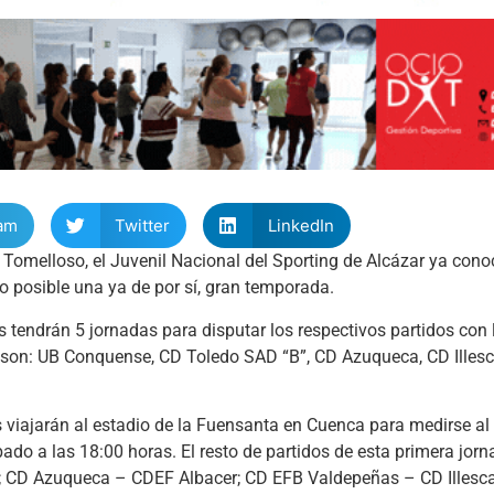
am
Twitter
LinkedIn
 Tomelloso, el Juvenil Nacional del Sporting de Alcázar ya cono
to posible una ya de por sí, gran temporada.
jos tendrán 5 jornadas para disputar los respectivos partidos con
 son: UB Conquense, CD Toledo SAD “B”, CD Azuqueca, CD Illes
os viajarán al estadio de la Fuensanta en Cuenca para medirse a
ado a las 18:00 horas. El resto de partidos de esta primera jorn
o; CD Azuqueca – CDEF Albacer; CD EFB Valdepeñas – CD Illesc