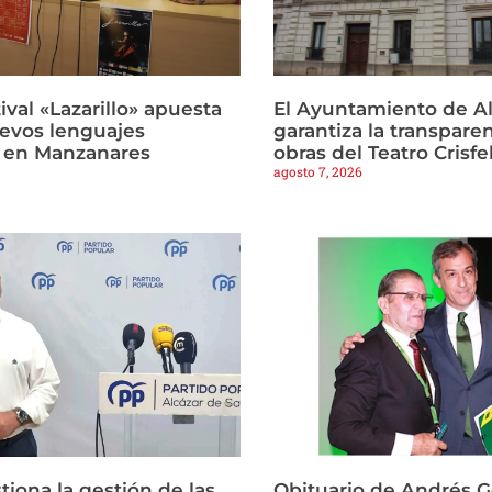
tival «Lazarillo» apuesta
El Ayuntamiento de Al
uevos lenguajes
garantiza la transparen
 en Manzanares
obras del Teatro Crisfe
agosto 7, 2026
tiona la gestión de las
Obituario de Andrés 