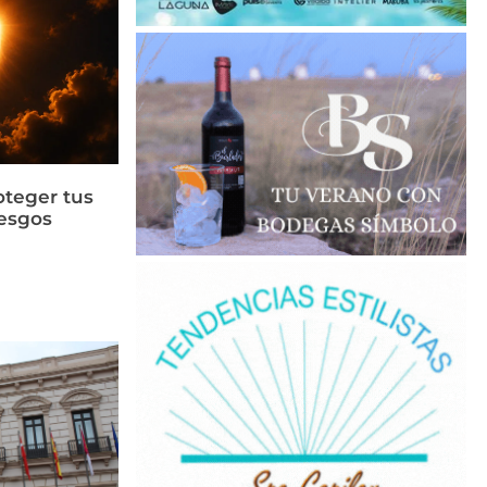
oteger tus
iesgos