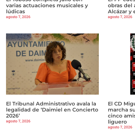
varias actuaciones musicales y
obras del 
lúdicas
Alcázar y 
agosto 7, 2026
agosto 7, 2026
El Tribunal Administrativo avala la
El CD Mig
legalidad de ‘Daimiel en Concierto
marcha s
2026’
cinco amis
agosto 7, 2026
liguero
agosto 7, 2026