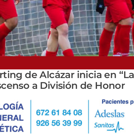
rting de Alcázar inicia en “L
ascenso a División de Honor