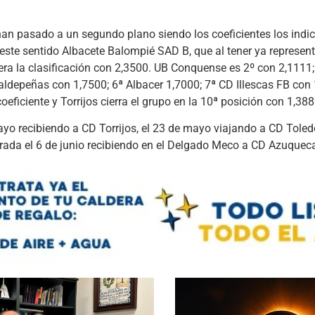
n pasado a un segundo plano siendo los coeficientes los indic
este sentido Albacete Balompié SAD B, que al tener ya represent
ra la clasificación con 2,3500. UB Conquense es 2º con 2,1111;
ldepeñas con 1,7500; 6ª Albacer 1,7000; 7ª CD Illescas FB con 
eficiente y Torrijos cierra el grupo en la 10ª posición con 1,388
o recibiendo a CD Torrijos, el 23 de mayo viajando a CD Toledo
rada el 6 de junio recibiendo en el Delgado Meco a CD Azuquec