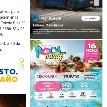
ativos para
ación en la
 Toledo B es 3º
1,5556; 8º y 9º
9.
 B, el 30 de
a.