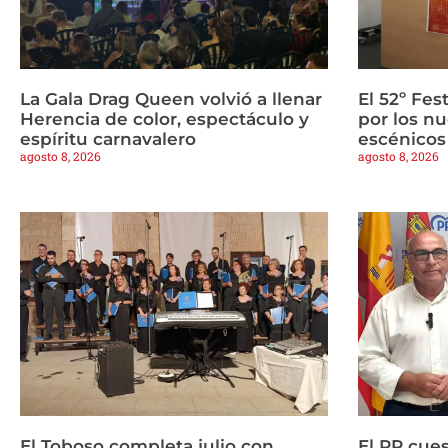
La Gala Drag Queen volvió a llenar
El 52º Fes
Herencia de color, espectáculo y
por los n
espíritu carnavalero
escénicos
agosto 8, 2026
agosto 8, 2026
El Toboso completa julio con
El PP cues