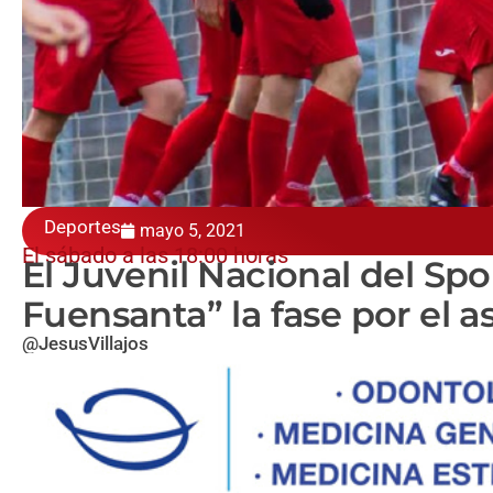
Deportes
mayo 5, 2021
El sábado a las 18:00 horas
El Juvenil Nacional del Spo
Fuensanta” la fase por el 
@JesusVillajos