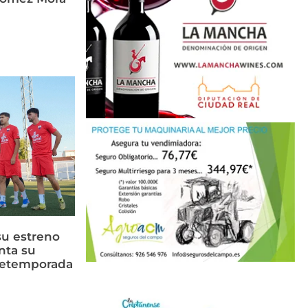
su estreno
nta su
retemporada