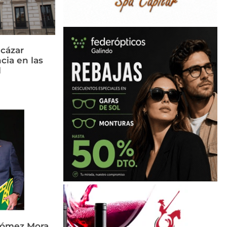
cázar
cia en las
l
Gómez Mora