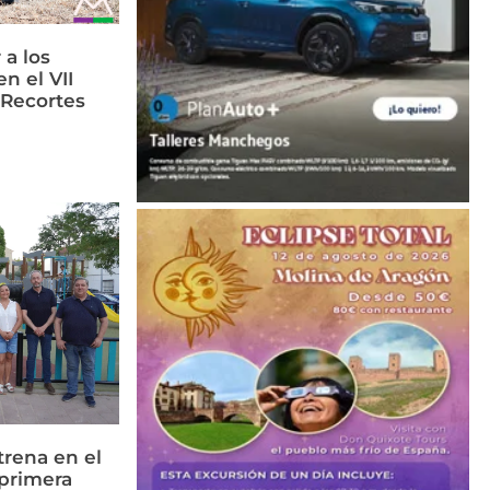
 a los
n el VII
 Recortes
rena en el
primera