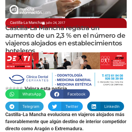
Castilla-La Mancha
julio 24, 2017
Encuesta hotelera del INE relativa a junio
Castilla-La Mancha registra un
aumento de un 2,3 % en el número de
viajeros alojados en establecimientos
hoteleros
manchainformacion.com
Valora esta noticia
WhatsApp
Facebook
Telegram
Twitter
LinkedIn
Castilla-La Mancha evoluciona en viajeros alojados más
favorablemente que algún destino de interior competidor
directo como Aragón o Extremadura.