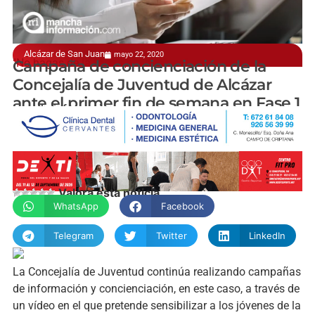
Alcázar de San Juan
mayo 22, 2020
"No hagas de la fase 1, un desfase"
Campaña de concienciación de la
Concejalía de Juventud de Alcázar
ante el primer fin de semana en Fase 1
manchainformacion.com
Valora esta noticia
WhatsApp
Facebook
Telegram
Twitter
LinkedIn
La Concejalía de Juventud continúa realizando campañas
de información y concienciación, en este caso, a través de
un vídeo en el que pretende sensibilizar a los jóvenes de la