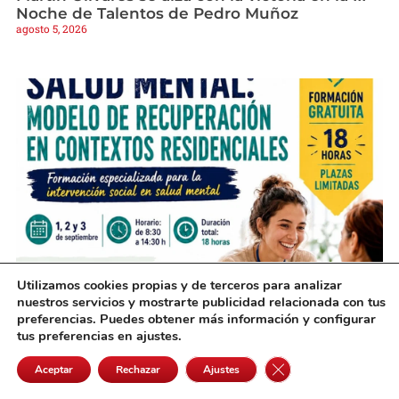
Noche de Talentos de Pedro Muñoz
agosto 5, 2026
Utilizamos cookies propias y de terceros para analizar
Una nueva formación gratuita en Alcázar
nuestros servicios y mostrarte publicidad relacionada con tus
preparará a profesionales sobre salud mental
preferencias. Puedes obtener más información y configurar
agosto 5, 2026
tus preferencias en ajustes.
Cerrar el banner de 
Aceptar
Rechazar
Ajustes