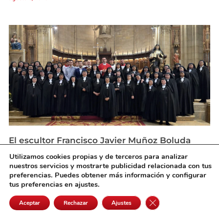
El escultor Francisco Javier Muñoz Boluda
presenta una nueva obra en la Catedral de
Utilizamos cookies propias y de terceros para analizar
San Sebastián
nuestros servicios y mostrarte publicidad relacionada con tus
agosto 3, 2026
preferencias. Puedes obtener más información y configurar
tus preferencias en ajustes.
Cerrar el banner de 
Aceptar
Rechazar
Ajustes