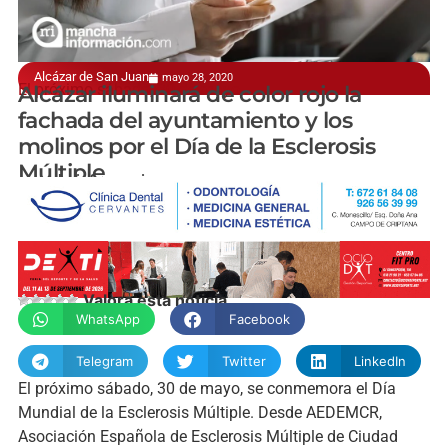
Alcázar de San Juan
mayo 28, 2020
El próximo sábado, 30 de mayo
Alcázar iluminará de color rojo la
fachada del ayuntamiento y los
molinos por el Día de la Esclerosis
Múltiple
manchainformacion.com
Valora esta noticia
WhatsApp
Facebook
Telegram
Twitter
LinkedIn
El próximo sábado, 30 de mayo, se conmemora el Día
Mundial de la Esclerosis Múltiple. Desde AEDEMCR,
Asociación Española de Esclerosis Múltiple de Ciudad