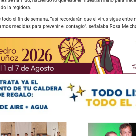
nes se han ido, haciendo lo que esté en nuestra mano para hace
do la regidora.
odo el fin de semana, “así recordarán que el virus sigue entre 
amos medidas para prevenir el contagio”. señalaba Rosa Melcho