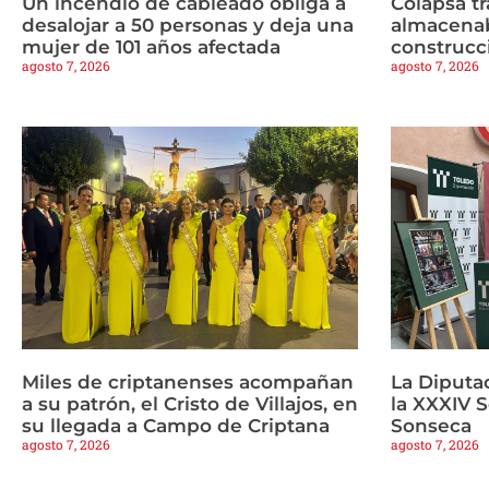
Un incendio de cableado obliga a
Colapsa t
desalojar a 50 personas y deja una
almacenab
mujer de 101 años afectada
construcc
agosto 7, 2026
agosto 7, 2026
Miles de criptanenses acompañan
La Diputa
a su patrón, el Cristo de Villajos, en
la XXXIV 
su llegada a Campo de Criptana
Sonseca
agosto 7, 2026
agosto 7, 2026