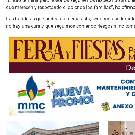
“El luto termina pero nosotros seguiremos respetando a quie
que merecen y respetando el dolor de las familias”, ha afirma
Las banderas que ondean a media asta, seguirán así durante t
no hay una cura y que seguimos corriendo riesgos si no tom