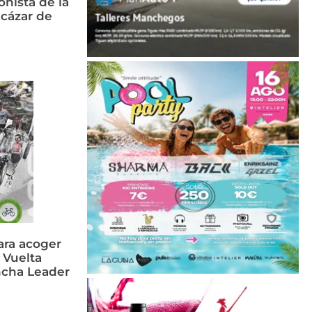
nista de la
cázar de
ara acoger
 Vuelta
ancha Leader