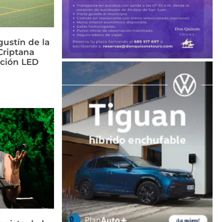
ustín de la
riptana
ación LED