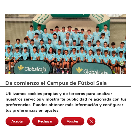
Da comienzo el Campus de Fútbol Sala
Dynamo Alcázar FS
Utilizamos cookies propias y de terceros para analizar
agosto 3, 2026
nuestros servicios y mostrarte publicidad relacionada con tus
preferencias. Puedes obtener más información y configurar
tus preferencias en ajustes.
Cerrar el banner de 
Aceptar
Rechazar
Ajustes