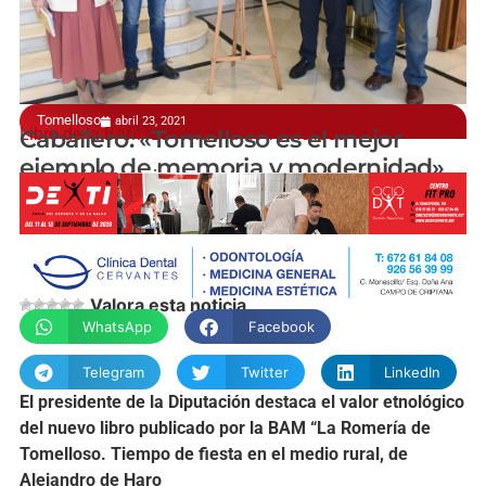
Tomelloso
abril 23, 2021
Libro de la BAM "La Romería de Tomelloso"
Caballero: «Tomelloso es el mejor
ejemplo de memoria y modernidad»
manchainformacion.com
Valora esta noticia
WhatsApp
Facebook
Telegram
Twitter
LinkedIn
El presidente de la Diputación destaca el valor etnológico
del nuevo libro publicado por la BAM “La Romería de
Tomelloso. Tiempo de fiesta en el medio rural, de
Alejandro de Haro