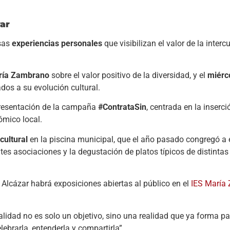
ar
rsas
experiencias personales
que visibilizan el valor de la interc
ría Zambrano
sobre el valor positivo de la diversidad, y el
miérc
dos a su evolución cultural.
presentación de la campaña
#ContrataSin
, centrada en la inserci
ómico local.
rcultural
en la piscina municipal, que el año pasado congregó a 
tes asociaciones y la degustación de platos típicos de distintas 
 Alcázar habrá exposiciones abiertas al público en el
IES María
alidad no es solo un objetivo, sino una realidad que ya forma pa
ebrarla, entenderla y compartirla”.