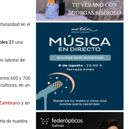
ulturalidad en el
oles 21
una
ón laboral de
entre 600 y 700
culturas, en un
 Zambrano
y en
rte de nuestra