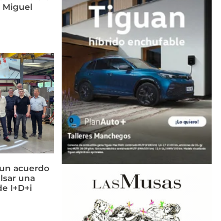
n Miguel
 un acuerdo
lsar una
e I+D+i