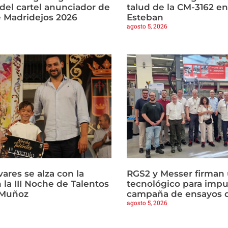
del cartel anunciador de
talud de la CM-3162 e
e Madridejos 2026
Esteban
agosto 5, 2026
vares se alza con la
RGS2 y Messer firman
n la III Noche de Talentos
tecnológico para impu
 Muñoz
campaña de ensayos d
agosto 5, 2026