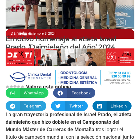
Daimiel
diciembre 8, 2024
Hizo doblete en el Campeonato del Mundo
Emotivo homenaje al atleta Israel
Prado, ‘Daimieleño del Año’ 2024
manchainformacion.com
Valora esta noticia
WhatsApp
Facebook
Telegram
Twitter
LinkedIn
La
gran trayectoria profesional de Israel Prado, el atleta
daimieleño que hizo doblete en el Campeonato del
Mundo Máster de Carreras de Montaña
tras lograr el
título de campeón mundial con la selección nacional junto