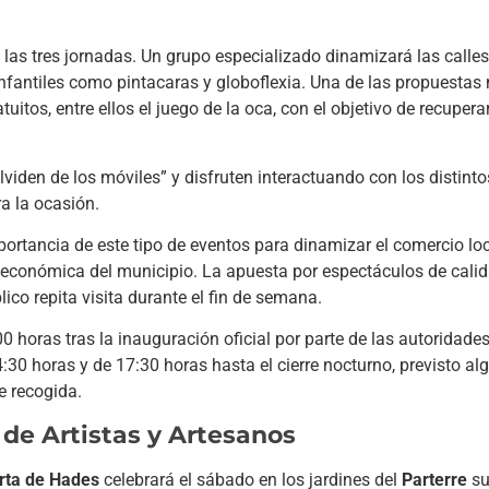
las tres jornadas. Un grupo especializado dinamizará las calle
nfantiles como pintacaras y globoflexia. Una de las propuestas
tuitos, entre ellos el juego de la oca, con el objetivo de recuper
viden de los móviles” y disfruten interactuando con los distint
a la ocasión.
rtancia de este tipo de eventos para dinamizar el comercio loc
ad económica del municipio. La apuesta por espectáculos de cali
co repita visita durante el fin de semana.
0 horas tras la inauguración oficial por parte de las autoridades
4:30 horas y de 17:30 horas hasta el cierre nocturno, previsto a
e recogida.
 de Artistas y Artesanos
rta de Hades
celebrará el sábado en los jardines del
Parterre
su