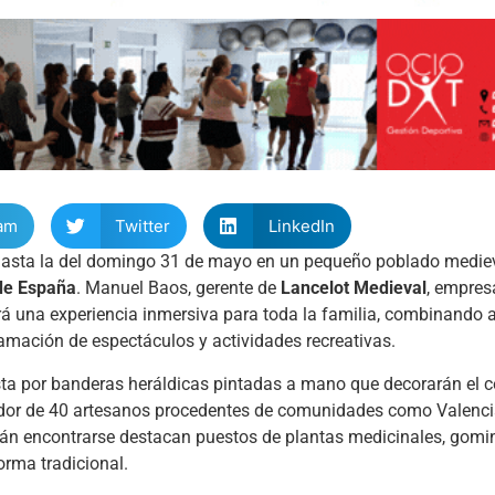
am
Twitter
LinkedIn
 hasta la del domingo 31 de mayo en un pequeño poblado mediev
de España
. Manuel Baos, gerente de
Lancelot Medieval
, empres
erá una experiencia inmersiva para toda la familia, combinando 
amación de espectáculos y actividades recreativas.
a por banderas heráldicas pintadas a mano que decorarán el c
ededor de 40 artesanos procedentes de comunidades como Valenci
rán encontrarse destacan puestos de plantas medicinales, gomi
orma tradicional.