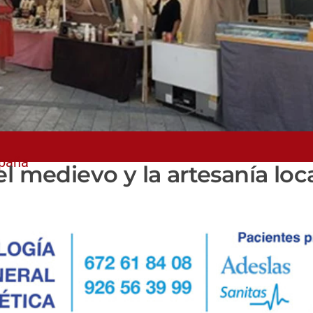
spaña
l medievo y la artesanía loca