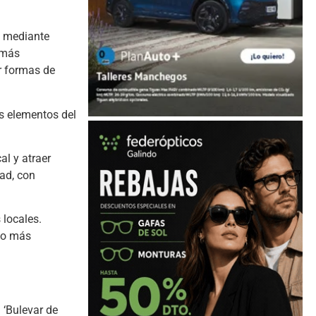
s mediante
 más
ar formas de
os elementos del
al y atraer
dad, con
 locales.
lgo más
 ‘Bulevar de