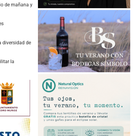
ario de mañana y
es
a diversidad de
itar la