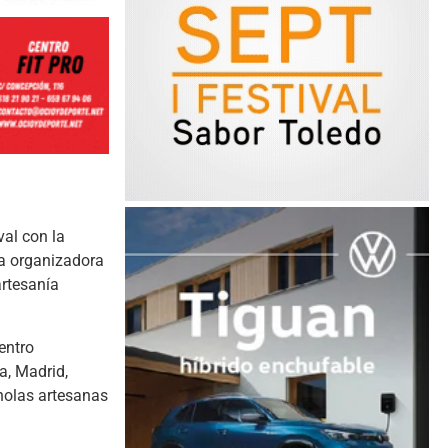
al con la
a organizadora
artesanía
entro
a, Madrid,
nolas artesanas