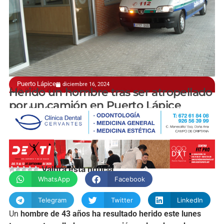
Puerto Lápice
diciembre 16, 2024
A la altura del kilómetro 140 de la A-4
Herido un hombre tras ser atropellado
por un camión en Puerto Lápice
manchainformacion.com
Valora esta noticia
WhatsApp
Facebook
Telegram
Twitter
LinkedIn
Un
hombre de 43 años ha resultado herido este lunes