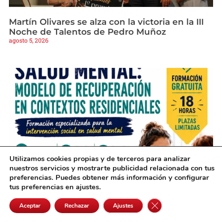
Martín Olivares se alza con la victoria en la III
Noche de Talentos de Pedro Muñoz
agosto 5, 2026
Utilizamos cookies propias y de terceros para analizar
nuestros servicios y mostrarte publicidad relacionada con tus
preferencias. Puedes obtener más información y configurar
Una nueva formación gratuita en Alcázar
tus preferencias en ajustes.
preparará a profesionales sobre salud mental
Cerrar el banner de 
agosto 5, 2026
Aceptar
Rechazar
Ajustes