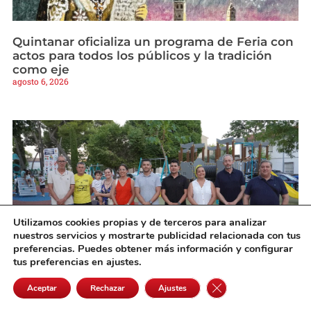
Quintanar oficializa un programa de Feria con
actos para todos los públicos y la tradición
como eje
agosto 6, 2026
Utilizamos cookies propias y de terceros para analizar
nuestros servicios y mostrarte publicidad relacionada con tus
preferencias. Puedes obtener más información y configurar
tus preferencias en ajustes.
Campo de Criptana estrena en el Parque Luis
Cerrar el banner de 
Aceptar
Rechazar
Ajustes
Cobos su primera zona infantil accesible e