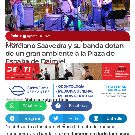
Daimiel
agosto 10, 2024
Sonaron temas como "Mar adentro", de Héroes del
Silencio
Marciano Saavedra y su banda dotan
de un gran ambiente a la Plaza de
España de Daimiel
manchainformacion.com
Valora esta noticia
WhatsApp
Facebook
Telegram
Twitter
LinkedIn
No defraudó a los daimieleños el directo del músico
manchego y su banda, que
no dudaron en darlo todo para