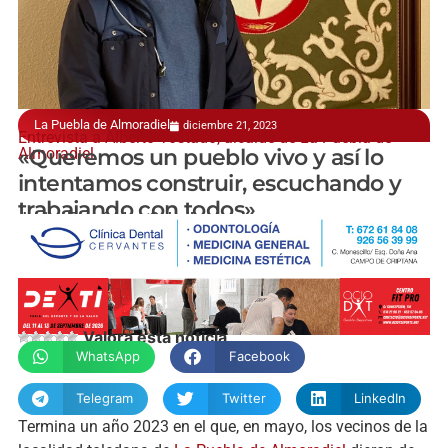
La Puebla de Almoradiel
diciembre 21, 2023
Entrevista a Alberto Tostado, alcalde de La Puebla de
Almoradiel
«Queremos un pueblo vivo y así lo
intentamos construir, escuchando y
trabajando con todos»
Javier Fernández-Caballero
Valora esta noticia
WhatsApp
Facebook
Telegram
Twitter
LinkedIn
Termina un año 2023 en el que, en mayo, los vecinos de la